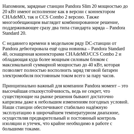
Напомним, зарядные станции Pandora Slim 20 мощностью до
20 кВт имеют исполнение как в версии с коннектором
CHAdeMO, так и CCS Combo 2 версию. Также
многообещающим выглядит комбинированное решение,
поддерживающее сразу два типа стандарта заряда – Pandora
Standard 20.
С недавнего времени в модельном ряду DC-станции от
Pandora дебютировала ещё одна новинка – Pandora Standard
40, оснащенная коннекторами CHAdeMO/CCS Combo 2 и
обладающая куда более мощным силовым блоком с
максимальной суммарной мощностью до 40 кВт, которая
позволяет полностью восполнить заряд тяговой батареи
электромобиля постоянным током всего за пару часов.
Принципиально важный для компании Pandora момент – это
высочайшая отказоустойчивость, ведь не секрет, что
существующие на рынке решения бывают достаточно
капризны даже к небольшим изменениям погодных условий.
Наши станции обеспечивают стабильно надёжную
эксплуатацию в широчайшем температурном диапазоне,
осуществляя предварительный и постоянный контроль
изоляции и утечек, что крайне необходимо в работе с
большими токами.