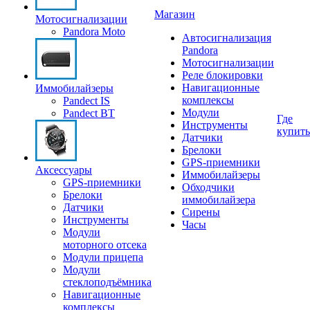
Магазин
Мотосигнализации
Pandora Moto
Автосигнализация
Pandora
Мотосигнализации
Реле блокировки
Навигационные
Иммобилайзеры
комплексы
Pandect IS
Модули
Pandect BT
Где
Инструменты
купить
Датчики
Брелоки
GPS-приемники
Аксессуары
Иммобилайзеры
GPS-приемники
Обходчики
Брелоки
иммобилайзера
Датчики
Сирены
Инструменты
Часы
Модули
моторного отсека
Модули прицепа
Модули
стеклоподъёмника
Навигационные
комплексы