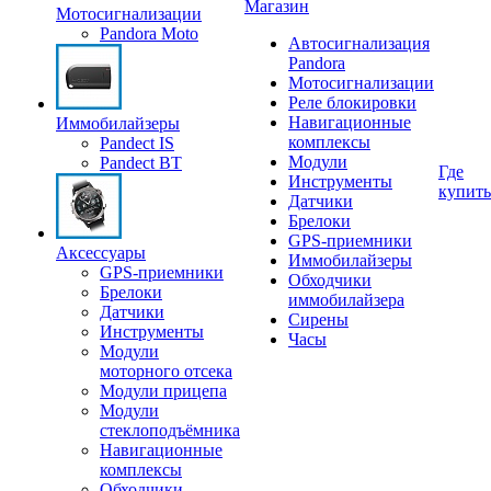
Магазин
Мотосигнализации
Pandora Moto
Автосигнализация
Pandora
Мотосигнализации
Реле блокировки
Навигационные
Иммобилайзеры
комплексы
Pandect IS
Модули
Pandect BT
Где
Инструменты
купить
Датчики
Брелоки
GPS-приемники
Аксессуары
Иммобилайзеры
GPS-приемники
Обходчики
Брелоки
иммобилайзера
Датчики
Сирены
Инструменты
Часы
Модули
моторного отсека
Модули прицепа
Модули
стеклоподъёмника
Навигационные
комплексы
Обходчики