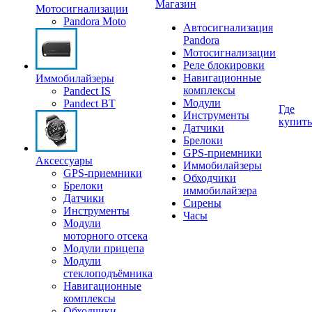
Магазин
Мотосигнализации
Pandora Moto
Автосигнализация
Pandora
Мотосигнализации
Реле блокировки
Навигационные
Иммобилайзеры
комплексы
Pandect IS
Модули
Pandect BT
Где
Инструменты
купить
Датчики
Брелоки
GPS-приемники
Аксессуары
Иммобилайзеры
GPS-приемники
Обходчики
Брелоки
иммобилайзера
Датчики
Сирены
Инструменты
Часы
Модули
моторного отсека
Модули прицепа
Модули
стеклоподъёмника
Навигационные
комплексы
Обходчики