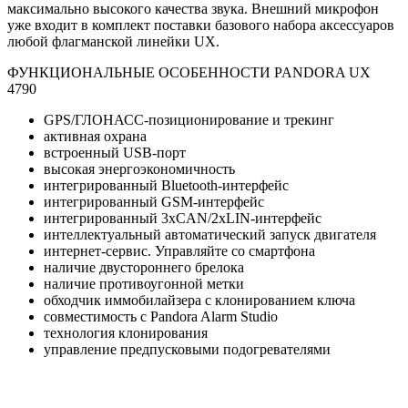
максимально высокого качества звука. Внешний микрофон
уже входит в комплект поставки базового набора аксессуаров
любой флагманской линейки UX.
ФУНКЦИОНАЛЬНЫЕ ОСОБЕННОСТИ PANDORA UX
4790
GPS/ГЛОНАСС-позиционирование и трекинг
активная охрана
встроенный USB-порт
высокая энергоэкономичность
интегрированный Bluetooth-интерфейс
интегрированный GSM-интерфейс
интегрированный 3хCAN/2xLIN-интерфейс
интеллектуальный автоматический запуск двигателя
интернет-сервис. Управляйте со смартфона
наличие двустороннего брелока
наличие противоугонной метки
обходчик иммобилайзера с клонированием ключа
совместимость с Pandora Alarm Studio
технология клонирования
управление предпусковыми подогревателями