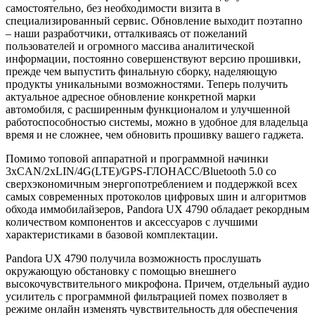
самостоятельно, без необходимости визита в
специализированный сервис. Обновление выходит поэтапно
– наши разработчики, отталкиваясь от пожеланий
пользователей и огромного массива аналитической
информации, постоянно совершенствуют версию прошивки,
прежде чем выпустить финальную сборку, наделяющую
продукты уникальными возможностями. Теперь получить
актуальное адресное обновление конкретной марки
автомобиля, с расширенным функционалом и улучшенной
работоспособностью системы, можно в удобное для владельца
время и не сложнее, чем обновить прошивку вашего гаджета.
Помимо топовой аппаратной и программной начинки
3xCAN/2xLIN/4G(LTE)/GPS-ГЛОНАСС/Bluetooth 5.0 со
сверхэкономичным энергопотреблением и поддержкой всех
самых современных протоколов цифровых шин и алгоритмов
обхода иммобилайзеров, Pandora UX 4790 обладает рекордным
количеством компонентов и аксессуаров с лучшими
характеристиками в базовой комплектации.
Pandora UX 4790 получила возможность прослушать
окружающую обстановку с помощью внешнего
высокочувствительного микрофона. Причем, отдельный аудио
усилитель с программной фильтрацией помех позволяет в
режиме онлайн изменять чувствительность для обеспечения