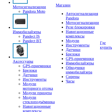
Магазин
Мотосигнализации
Pandora Moto
Автосигнализация
Pandora
Мотосигнализации
Реле блокировки
Навигационные
Иммобилайзеры
комплексы
Pandect IS
Модули
Pandect BT
Где
Инструменты
купить
Датчики
Брелоки
GPS-приемники
Аксессуары
Иммобилайзеры
GPS-приемники
Обходчики
Брелоки
иммобилайзера
Датчики
Сирены
Инструменты
Часы
Модули
моторного отсека
Модули прицепа
Модули
стеклоподъёмника
Навигационные
комплексы