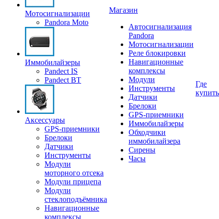
Магазин
Мотосигнализации
Pandora Moto
Автосигнализация
Pandora
Мотосигнализации
Реле блокировки
Навигационные
Иммобилайзеры
комплексы
Pandect IS
Модули
Pandect BT
Где
Инструменты
купить
Датчики
Брелоки
GPS-приемники
Аксессуары
Иммобилайзеры
GPS-приемники
Обходчики
Брелоки
иммобилайзера
Датчики
Сирены
Инструменты
Часы
Модули
моторного отсека
Модули прицепа
Модули
стеклоподъёмника
Навигационные
комплексы