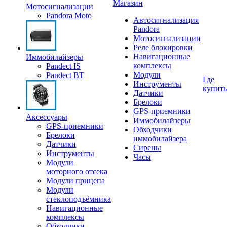
Магазин
Мотосигнализации
Pandora Moto
Автосигнализация
Pandora
Мотосигнализации
Реле блокировки
Навигационные
Иммобилайзеры
комплексы
Pandect IS
Модули
Pandect BT
Где
Инструменты
купить
Датчики
Брелоки
GPS-приемники
Аксессуары
Иммобилайзеры
GPS-приемники
Обходчики
Брелоки
иммобилайзера
Датчики
Сирены
Инструменты
Часы
Модули
моторного отсека
Модули прицепа
Модули
стеклоподъёмника
Навигационные
комплексы
Обходчики