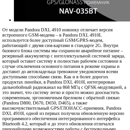
От модели Pandora DXL 4910 новинку отличает версия
встроенного GSM-модема – в Pandora DXL 4910L
используется более доступный GSM/GPRS-модем,
работающий с двумя сим-картами в стандарте 2G. Внутри
базового блока системы мы сохранили аварийное питание –
резервный аккумулятор с интеллектуальной системой заряда,
который оставит систему в полностью рабочем состоянии в
случае отключения основного питания в режиме охраны и
доставит до автовладельца тревожное уведомления всеми
доступными способами связи. Как и в более дорогих
продуктах линейки, в Pandora DXL 4910L интегрирован
дальнобойный радиоканал на 868 МГц с QFSK-модуляцией, а
это значит, что систему легко и просто можно дооснастить
современным, эргономичным брелоком с обратной связью
(Pandora D800, D670, D650, D465), а также
высокочувствительный GPS/ГЛОНАСС-приемник. Pandora
DXL 4910L одной из первых получила обновленную версию
программного обеспечения интегрированного интерфейса
Bluetooth 4.2, который и до этого обновления отличался
широчайшими возможностями работы с беспроводными