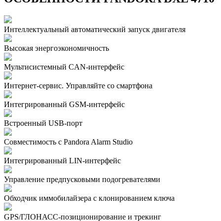
Интеллектуальный автоматический запуск двигателя
Высокая энергоэкономичность
Мультисистемный CAN-интерфейс
Интернет-сервис. Управляйте со смартфона
Интегрированный GSM-интерфейс
Встроенный USB-порт
Совместимость с Pandora Alarm Studio
Интегрированный LIN-интерфейс
Управление предпусковыми подогревателями
Обходчик иммобилайзера с клонированием ключа
GPS/ГЛОНАСС-позиционирование и трекинг