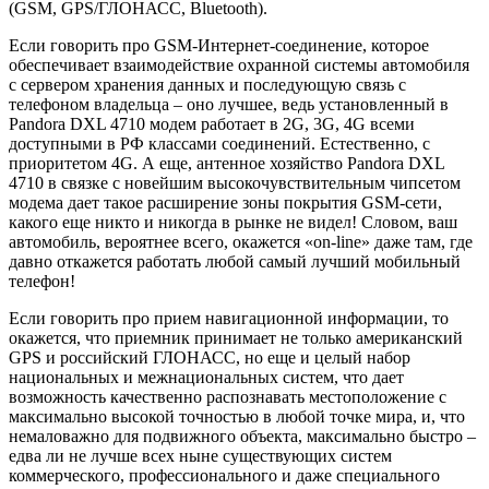
(GSM, GPS/ГЛОНАСС, Bluetooth).
Если говорить про GSM-Интернет-соединение, которое
обеспечивает взаимодействие охранной системы автомобиля
с сервером хранения данных и последующую связь с
телефоном владельца – оно лучшее, ведь установленный в
Pandora DXL 4710 модем работает в 2G, 3G, 4G всеми
доступными в РФ классами соединений. Естественно, с
приоритетом 4G. А еще, антенное хозяйство Pandora DXL
4710 в связке с новейшим высокочувствительным чипсетом
модема дает такое расширение зоны покрытия GSM-сети,
какого еще никто и никогда в рынке не видел! Словом, ваш
автомобиль, вероятнее всего, окажется «on-line» даже там, где
давно откажется работать любой самый лучший мобильный
телефон!
Если говорить про прием навигационной информации, то
окажется, что приемник принимает не только американский
GPS и российский ГЛОНАСС, но еще и целый набор
национальных и межнациональных систем, что дает
возможность качественно распознавать местоположение с
максимально высокой точностью в любой точке мира, и, что
немаловажно для подвижного объекта, максимально быстро –
едва ли не лучше всех ныне существующих систем
коммерческого, профессионального и даже специального