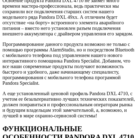
Освоение продукта Pandora DXL 4710 не займет много
времени мастера-профессионала, ведь практически мы
сохранили все подключения старших систем нашего
модельного ряда Pandora DXL 49xx. А отличием будет
отсутствие «на борту» встроенного элемента аварийного
питания – вместо него установлен разъем подключения
внешнего аккумулятора с драйвером управления его зарядом.
Программирование данного продукта возможно не только с
помощью программы AlarmStudio, но и посредством Bluetooth
с мобильного телефона под управлением нашего нового
интерактивного помощника Pandora Specialist. Добавим, что
все наши современные продукты получают возможность
быстрого и удобного, даже начинающему специалисту,
программирования с мобильного телефона программой
Pandora Specialist.
А еще установленный ценовой профиль Pandora DXL 4710, с
учетом ее безальтернативно лучших технических показателей,
должен понравиться и профессиональным операторам рынка
и будущим владельцам этой замечательной, а, возможно, и
лучшей в мире охранно-сервисной системы!
ФУНКЦИОНАЛЬНЫЕ
ОСОБЕННОСТИ PANDORA DXL 4710