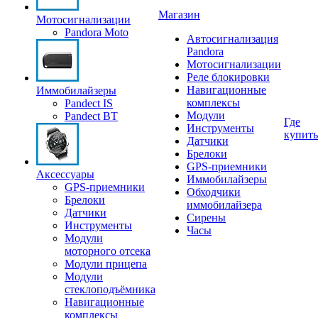
Магазин
Мотосигнализации
Pandora Moto
Автосигнализация
Pandora
Мотосигнализации
Реле блокировки
Навигационные
Иммобилайзеры
комплексы
Pandect IS
Модули
Pandect BT
Где
Инструменты
купить
Датчики
Брелоки
GPS-приемники
Аксессуары
Иммобилайзеры
GPS-приемники
Обходчики
Брелоки
иммобилайзера
Датчики
Сирены
Инструменты
Часы
Модули
моторного отсека
Модули прицепа
Модули
стеклоподъёмника
Навигационные
комплексы