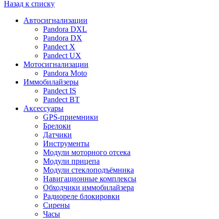
Назад к списку
Автосигнализации
Pandora DXL
Pandora DX
Pandect X
Pandect UX
Мотосигнализации
Pandora Moto
Иммобилайзеры
Pandect IS
Pandect BT
Аксессуары
GPS-приемники
Брелоки
Датчики
Инструменты
Модули моторного отсека
Модули прицепа
Модули стеклоподъёмника
Навигационные комплексы
Обходчики иммобилайзера
Радиореле блокировки
Сирены
Часы