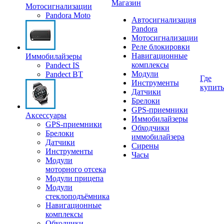
Магазин
Мотосигнализации
Pandora Moto
Автосигнализация
Pandora
Мотосигнализации
Реле блокировки
Навигационные
Иммобилайзеры
комплексы
Pandect IS
Модули
Pandect BT
Где
Инструменты
купить
Датчики
Брелоки
GPS-приемники
Аксессуары
Иммобилайзеры
GPS-приемники
Обходчики
Брелоки
иммобилайзера
Датчики
Сирены
Инструменты
Часы
Модули
моторного отсека
Модули прицепа
Модули
стеклоподъёмника
Навигационные
комплексы
Обходчики