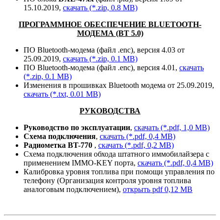
15.10.2019,
скачать (*.zip, 0.8 MB)
ПРОГРАММНОЕ ОБЕСПЕЧЕНИЕ BLUETOOTH-
МОДЕМА
(BT 5.0)
ПO Bluetooth-модема (файл .enc), версия 4.03 от
25.09.2019,
скачать (*.zip, 0.1 MB)
ПO Bluetooth-модема (файл .enc), версия 4.01,
скачать
(*.zip, 0.1 MB)
Изменения в прошивках Bluetooth модема от 25.09.2019,
скачать (*.txt, 0.01 MB)
РУКОВОДСТВА
Руководство по эксплуатации
,
скачать (*.pdf, 1,0 MB)
Схема подключения
,
скачать (*.pdf, 0,4 MB)
Радиометка BT-770
,
скачать (*.pdf, 0,2 MB)
Схема подключения обхода штатного иммобилайзера с
применением IMMO-KEY порта,
скачать (*.pdf, 0,4 MB)
Калибровка уровня топлива при помощи управления по
телефону (Организация контроля уровня топлива
аналоговым подключением),
открыть pdf 0,12 MB