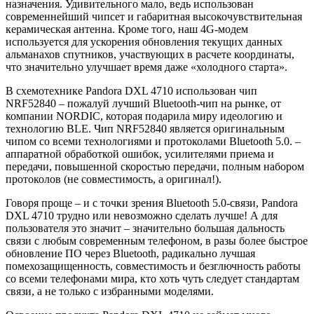
назначения. Удивительного мало, ведь использован
современнейший чипсет и габаритная высокочувствительная
керамическая антенна. Кроме того, наш 4G-модем
используется для ускорения обновления текущих данных
альманахов спутников, участвующих в расчете координаты,
что значительно улучшает время даже «холодного старта».
В схемотехнике Pandora DXL 4710 использован чип
NRF52840 – пожалуй лучший Bluetooth-чип на рынке, от
компании NORDIC, которая подарила миру идеологию и
технологию BLE. Чип NRF52840 является оригинальным
чипом со всеми технологиями и протоколами Bluetooth 5.0. –
аппаратной обработкой ошибок, усилителями приема и
передачи, повышенной скоростью передачи, полным набором
протоколов (не совместимость, а оригинал!).
Говоря проще – и с точки зрения Bluetooth 5.0-связи, Pandora
DXL 4710 трудно или невозможно сделать лучше! А для
пользователя это значит – значительно большая дальность
связи с любым современным телефоном, в разы более быстрое
обновление ПО через Bluetooth, радикально лучшая
помехозащищенность, совместимость и безглючность работы
со всеми телефонами мира, кто хоть чуть следует стандартам
связи, а не только с избранными моделями.