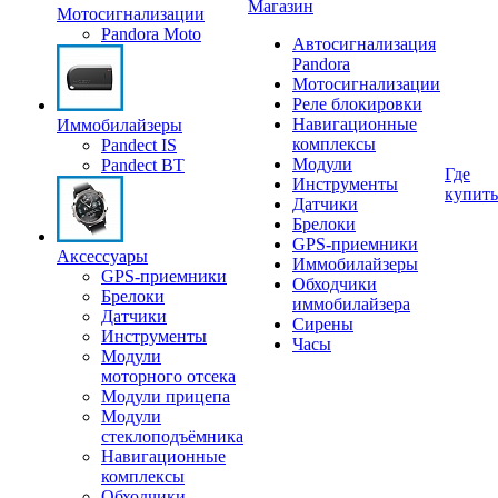
Магазин
Мотосигнализации
Pandora Moto
Автосигнализация
Pandora
Мотосигнализации
Реле блокировки
Навигационные
Иммобилайзеры
комплексы
Pandect IS
Модули
Pandect BT
Где
Инструменты
купить
Датчики
Брелоки
GPS-приемники
Аксессуары
Иммобилайзеры
GPS-приемники
Обходчики
Брелоки
иммобилайзера
Датчики
Сирены
Инструменты
Часы
Модули
моторного отсека
Модули прицепа
Модули
стеклоподъёмника
Навигационные
комплексы
Обходчики