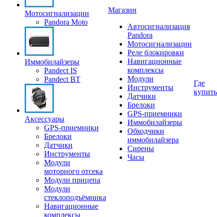
Магазин
Мотосигнализации
Pandora Moto
Автосигнализация
Pandora
Мотосигнализации
Реле блокировки
Навигационные
Иммобилайзеры
комплексы
Pandect IS
Модули
Pandect BT
Где
Инструменты
купить
Датчики
Брелоки
GPS-приемники
Аксессуары
Иммобилайзеры
GPS-приемники
Обходчики
Брелоки
иммобилайзера
Датчики
Сирены
Инструменты
Часы
Модули
моторного отсека
Модули прицепа
Модули
стеклоподъёмника
Навигационные
комплексы