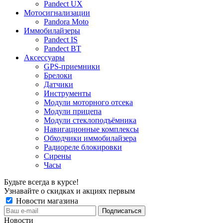
Pandect UX
Мотосигнализации
Pandora Moto
Иммобилайзеры
Pandect IS
Pandect BT
Аксессуары
GPS-приемники
Брелоки
Датчики
Инструменты
Модули моторного отсека
Модули прицепа
Модули стеклоподъёмника
Навигационные комплексы
Обходчики иммобилайзера
Радиореле блокировки
Сирены
Часы
Будьте всегда в курсе!
Узнавайте о скидках и акциях первым
Новости магазина
Новости