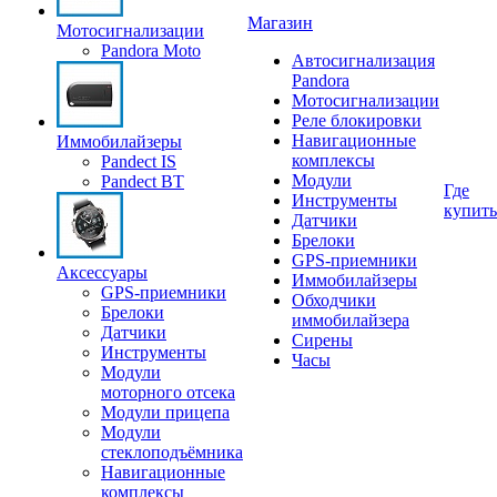
Магазин
Мотосигнализации
Pandora Moto
Автосигнализация
Pandora
Мотосигнализации
Реле блокировки
Навигационные
Иммобилайзеры
комплексы
Pandect IS
Модули
Pandect BT
Где
Инструменты
купить
Датчики
Брелоки
GPS-приемники
Аксессуары
Иммобилайзеры
GPS-приемники
Обходчики
Брелоки
иммобилайзера
Датчики
Сирены
Инструменты
Часы
Модули
моторного отсека
Модули прицепа
Модули
стеклоподъёмника
Навигационные
комплексы