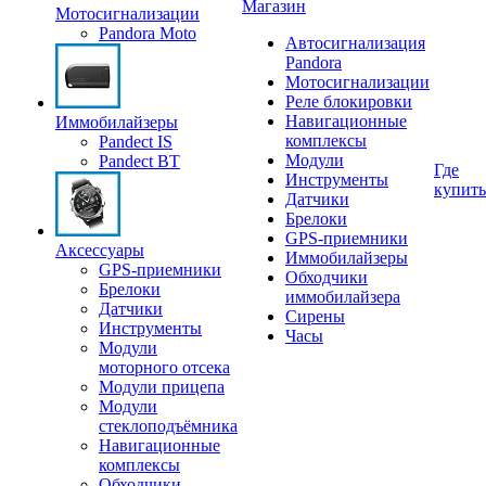
Магазин
Мотосигнализации
Pandora Moto
Автосигнализация
Pandora
Мотосигнализации
Реле блокировки
Навигационные
Иммобилайзеры
комплексы
Pandect IS
Модули
Pandect BT
Где
Инструменты
купить
Датчики
Брелоки
GPS-приемники
Аксессуары
Иммобилайзеры
GPS-приемники
Обходчики
Брелоки
иммобилайзера
Датчики
Сирены
Инструменты
Часы
Модули
моторного отсека
Модули прицепа
Модули
стеклоподъёмника
Навигационные
комплексы
Обходчики