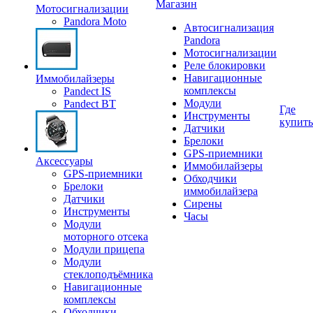
Магазин
Мотосигнализации
Pandora Moto
Автосигнализация
Pandora
Мотосигнализации
Реле блокировки
Навигационные
Иммобилайзеры
комплексы
Pandect IS
Модули
Pandect BT
Где
Инструменты
купить
Датчики
Брелоки
GPS-приемники
Аксессуары
Иммобилайзеры
GPS-приемники
Обходчики
Брелоки
иммобилайзера
Датчики
Сирены
Инструменты
Часы
Модули
моторного отсека
Модули прицепа
Модули
стеклоподъёмника
Навигационные
комплексы
Обходчики