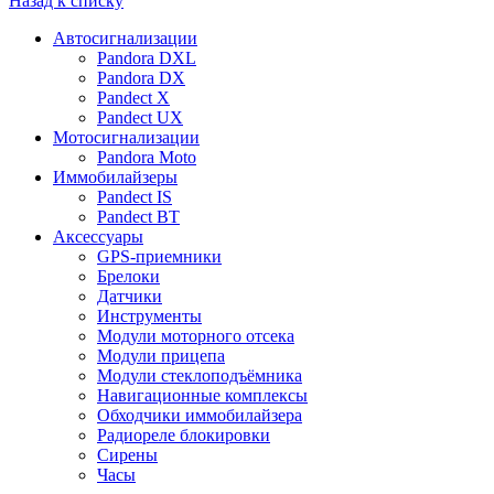
Назад к списку
Автосигнализации
Pandora DXL
Pandora DX
Pandect X
Pandect UX
Мотосигнализации
Pandora Moto
Иммобилайзеры
Pandect IS
Pandect BT
Аксессуары
GPS-приемники
Брелоки
Датчики
Инструменты
Модули моторного отсека
Модули прицепа
Модули стеклоподъёмника
Навигационные комплексы
Обходчики иммобилайзера
Радиореле блокировки
Сирены
Часы