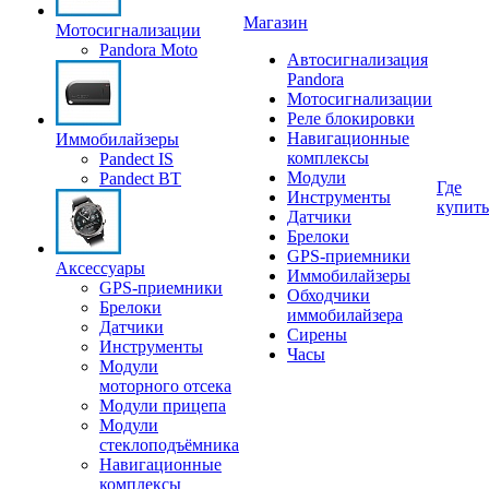
Магазин
Мотосигнализации
Pandora Moto
Автосигнализация
Pandora
Мотосигнализации
Реле блокировки
Навигационные
Иммобилайзеры
комплексы
Pandect IS
Модули
Pandect BT
Где
Инструменты
купить
Датчики
Брелоки
GPS-приемники
Аксессуары
Иммобилайзеры
GPS-приемники
Обходчики
Брелоки
иммобилайзера
Датчики
Сирены
Инструменты
Часы
Модули
моторного отсека
Модули прицепа
Модули
стеклоподъёмника
Навигационные
комплексы