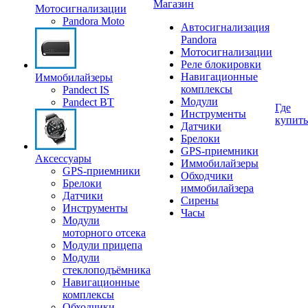
Магазин
Мотосигнализации
Pandora Moto
Автосигнализация
Pandora
Мотосигнализации
Реле блокировки
Навигационные
Иммобилайзеры
комплексы
Pandect IS
Модули
Pandect BT
Где
Инструменты
купить
Датчики
Брелоки
GPS-приемники
Аксессуары
Иммобилайзеры
GPS-приемники
Обходчики
Брелоки
иммобилайзера
Датчики
Сирены
Инструменты
Часы
Модули
моторного отсека
Модули прицепа
Модули
стеклоподъёмника
Навигационные
комплексы
Обходчики