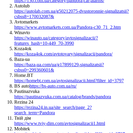
https://130.com.ua/category/pandora-car-alarms/
Autolub
https://autolab.com.ua/g50212075-dvustoronnie-signalizatsii?
csbss8=170032087&
Avtomarkets
https://www.avtomarkets.com.ua/Pandora-c30_71_2.htm
Winavto
https://winauto.ua/category/avtosignalizacii/?
features_hash=10-449_70-3990
Koza4ok
https://koza4ok.com/avtotovary/signalizacii/pandora/
Baza-ua
https://baza-ua.com/ua/g17899129-signalizatsii?
csbss0=299360601&
Home.BT
https://homebt.com.ua/avtosignalizacii.html?filter_id=3797
BS auto
https://bs-auto.com.ua/ru/
Pautinazvuka
https://pautinazvuka.com.ua/catalog/brands/pandora
Rezina 24
https://rezina24.in.ua/site_search/page_2?
search_term=Pandora
Твій дім
https://www.tviy-dim.com/avtosignalizacii1.html
Mobitek