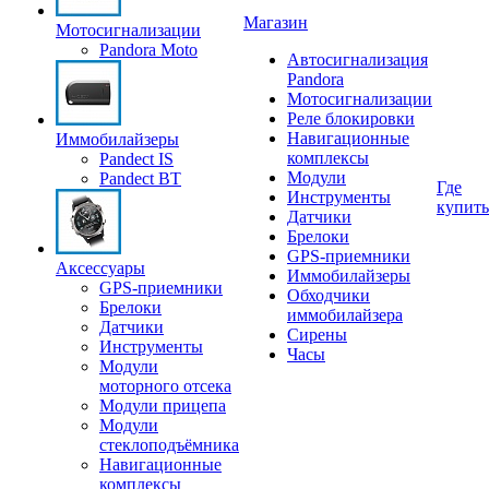
Магазин
Мотосигнализации
Pandora Moto
Автосигнализация
Pandora
Мотосигнализации
Реле блокировки
Навигационные
Иммобилайзеры
комплексы
Pandect IS
Модули
Pandect BT
Где
Инструменты
купить
Датчики
Брелоки
GPS-приемники
Аксессуары
Иммобилайзеры
GPS-приемники
Обходчики
Брелоки
иммобилайзера
Датчики
Сирены
Инструменты
Часы
Модули
моторного отсека
Модули прицепа
Модули
стеклоподъёмника
Навигационные
комплексы