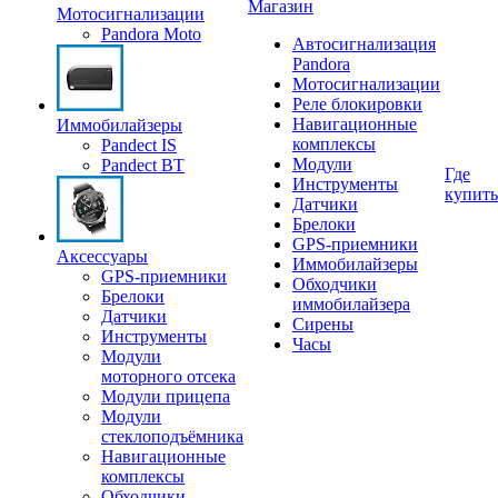
Магазин
Мотосигнализации
Pandora Moto
Автосигнализация
Pandora
Мотосигнализации
Реле блокировки
Навигационные
Иммобилайзеры
комплексы
Pandect IS
Модули
Pandect BT
Где
Инструменты
купить
Датчики
Брелоки
GPS-приемники
Аксессуары
Иммобилайзеры
GPS-приемники
Обходчики
Брелоки
иммобилайзера
Датчики
Сирены
Инструменты
Часы
Модули
моторного отсека
Модули прицепа
Модули
стеклоподъёмника
Навигационные
комплексы
Обходчики