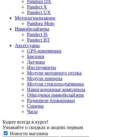
Pandora DX
Pandect X
Pandect UX
Мотосигнализации
Pandora Moto
Иммобилайзеры
Pandect IS
Pandect BT
Аксессуары
GPS-приемники
Брелоки
Датчики
Инструменты
Модули моторного отсека
Модули прицепа
Модули стеклоподъёмника
Навигационные комплексы
Обходчики иммобилайзера
Радиореле блокировки
Сирены
Часы
Будьте всегда в курсе!
Узнавайте о скидках и акциях первым
Новости магазина