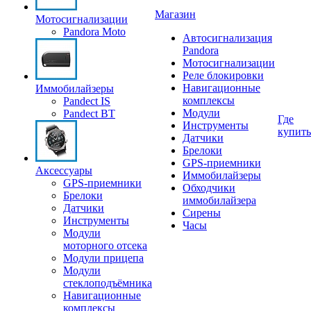
Магазин
Мотосигнализации
Pandora Moto
Автосигнализация
Pandora
Мотосигнализации
Реле блокировки
Навигационные
Иммобилайзеры
комплексы
Pandect IS
Модули
Pandect BT
Где
Инструменты
купить
Датчики
Брелоки
GPS-приемники
Аксессуары
Иммобилайзеры
GPS-приемники
Обходчики
Брелоки
иммобилайзера
Датчики
Сирены
Инструменты
Часы
Модули
моторного отсека
Модули прицепа
Модули
стеклоподъёмника
Навигационные
комплексы