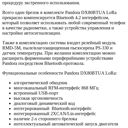
процедуру экстренного использования.
Всего один брелок в комплекте Pandora DX80BTUA LoRa
прекрасно компенсируется Bluetooth 4.2 интерфейсом,
который позволяет использовать любой современный телефон
в качестве радиометки, а также устройства управления и
настройки автосигнализации.
Также в комплектацию системы входит релейный модуль
RMD-5M, пыле/влагозащищенная пьезосирена PS-330 и
датчик температуры. При желании комплектацию можно
расширить фирменными периферийными устройствами
Pandora посредством Bluetooth-протокола.
Функциональные особенности Pandora DX80BTUA LoRa:
алгоритмический обходчик
многоканальный RFM-интерфейс 868 MГц
встроенный USB-порт
высокая эргономичность
диалоговый динамический код
интегрированный Bluetooth-интерфейс
интегрированный 2XCAN/Lin-интерфейс
наличие 2-х стороннего брелока
интеллектуальный автоматический запуск двигателя