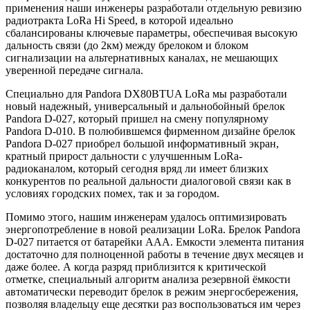
применения наши инженеры разработали отдельную ревизию
радиотракта LoRa Hi Speed, в которой идеально
сбалансированы ключевые параметры, обеспечивая высокую
дальность связи (до 2км) между брелоком и блоком
сигнализации на альтернативных каналах, не мешающих
уверенной передаче сигнала.​
Специально для Pandora DX80BTUA LoRa мы разработали
новый надежный, универсальный и дальнобойный брелок
Pandora D-027, который пришел на смену популярному
Pandora D-010. В полюбившемся фирменном дизайне брелок
Pandora D-027 приобрел большой информативный экран,
кратный прирост дальности с улучшенным LoRa-
радиоканалом, который сегодня вряд ли имеет близких
конкурентов по реальной дальности диалоговой связи как в
условиях городских помех, так и за городом.
Помимо этого, нашим инженерам удалось оптимизировать
энергопотребление в новой реализации LoRa. Брелок Pandora
D-027 питается от батарейки ААА. Емкости элемента питания
достаточно для полноценной работы в течение двух месяцев и
даже более. А когда разряд приблизится к критической
отметке, специальный алгоритм анализа резервной ёмкости
автоматически переводит брелок в режим энергосбережения,
позволяя владельцу еще десятки раз воспользоваться им через