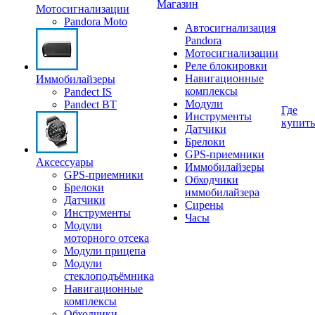
Магазин
Мотосигнализации
Pandora Moto
Автосигнализация
Pandora
Мотосигнализации
Реле блокировки
Навигационные
Иммобилайзеры
комплексы
Pandect IS
Модули
Pandect BT
Где
Инструменты
купить
Датчики
Брелоки
GPS-приемники
Аксессуары
Иммобилайзеры
GPS-приемники
Обходчики
Брелоки
иммобилайзера
Датчики
Сирены
Инструменты
Часы
Модули
моторного отсека
Модули прицепа
Модули
стеклоподъёмника
Навигационные
комплексы
Обходчики