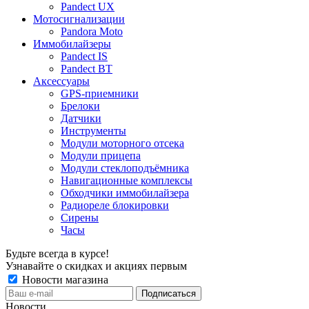
Pandect UX
Мотосигнализации
Pandora Moto
Иммобилайзеры
Pandect IS
Pandect BT
Аксессуары
GPS-приемники
Брелоки
Датчики
Инструменты
Модули моторного отсека
Модули прицепа
Модули стеклоподъёмника
Навигационные комплексы
Обходчики иммобилайзера
Радиореле блокировки
Сирены
Часы
Будьте всегда в курсе!
Узнавайте о скидках и акциях первым
Новости магазина
Новости