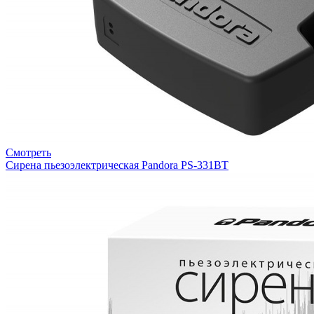
Смотреть
Сирена пьезоэлектрическая Pandora PS-331BT