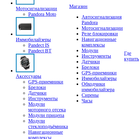
Магазин
Мотосигнализации
Pandora Moto
Автосигнализация
Pandora
Мотосигнализации
Реле блокировки
Навигационные
Иммобилайзеры
комплексы
Pandect IS
Модули
Pandect BT
Где
Инструменты
купить
Датчики
Брелоки
GPS-приемники
Аксессуары
Иммобилайзеры
GPS-приемники
Обходчики
Брелоки
иммобилайзера
Датчики
Сирены
Инструменты
Часы
Модули
моторного отсека
Модули прицепа
Модули
стеклоподъёмника
Навигационные
комплексы