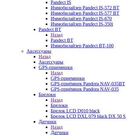
Pandect IS
Иммобилайзер Pandect IS-572 BT
Иммобилайзер Pandect IS-577 BT
Иммобилайзер Pandect IS-670
Иммобилайзер Pandect IS-350i
Pandect BT
Назад
Pandect BT
Иммобилайзер Pandect BT-100
Аксессуары
Назад
Аксессуары
GPS-приемники
Назад
GPS-приемники
GPS-приёмник Pandora NAV-035BT
GPS-приёмник Pandora NAV-035
Брелоки
Назад
Брелоки
Брелок LCD D010 black
Брелок LCD DXL 079 black DX 50 S
Датчики
Назад
Датчики