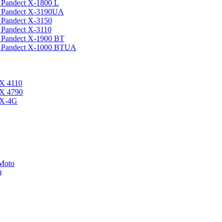
Pandect X-1800 L
 Pandect X-3190UA
Pandect X-3150
Pandect X-3110
Pandect X-1900 BT
 Pandect X-1000 BTUA
X 4110
X 4790
UX-4G
Moto
)