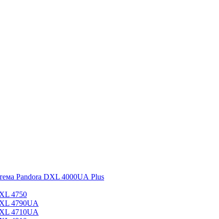
стема Pandora DXL 4000UA Plus
DXL 4750
DXL 4790UA
DXL 4710UA