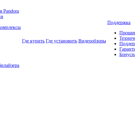
я Pandora
ии
Поддержка
комплексы
Прошив
Технич
Где купить
Где установить
Видеообзоры
Поддер
Гарант
Бонусн
илайзера