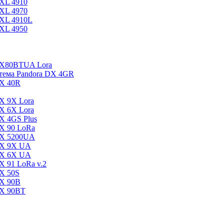
DXL 4910
DXL 4970
DXL 4910L
DXL 4950
DX80BTUA Lora
стема Pandora DX 4GR
DX 40R
X 9X Lora
X 6X Lora
X 4GS Plus
X 90 LoRa
DX 5200UA
DX 9Х UA
DX 6Х UA
X 91 LoRa v.2
DX 50S
DX 90B
DX 90BT