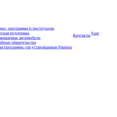
ки, программы и инструкции
еская поддержка
Ещё
Контакты
живаемые автомобили
ийные обязательства
ая программа для установщиков Pandora