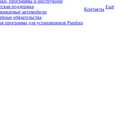
ки, программы и инструкции
еская поддержка
Ещё
Контакты
живаемые автомобили
ийные обязательства
ая программа для установщиков Pandora