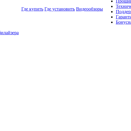
Прошив
Технич
Где купить
Где установить
Видеообзоры
Поддер
Гарант
Бонусн
илайзера