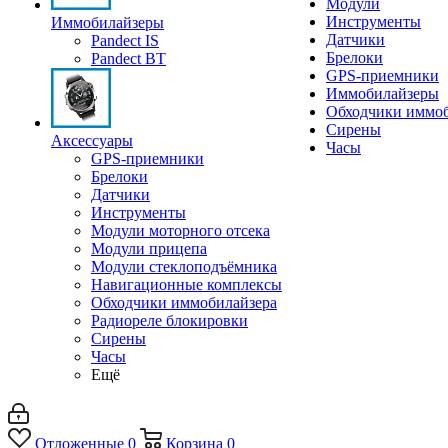
Модули
Инструменты
Иммобилайзеры
Датчики
Pandect IS
Брелоки
Pandect BT
GPS-приемники
Иммобилайзеры
Обходчики иммоб
Сирены
Аксессуары
Часы
GPS-приемники
Брелоки
Датчики
Инструменты
Модули моторного отсека
Модули прицепа
Модули стеклоподъёмника
Навигационные комплексы
Обходчики иммобилайзера
Радиореле блокировки
Сирены
Часы
Ещё
Отложенные
0
Корзина
0