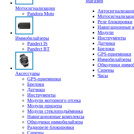
Магазин
Мотосигнализации
Автосигнализаци
Pandora Moto
Мотосигнализац
Реле блокировки
Навигационные 
Модули
Инструменты
Иммобилайзеры
Датчики
Pandect IS
Брелоки
Pandect BT
GPS-приемники
Иммобилайзеры
Обходчики иммоб
Сирены
Аксессуары
Часы
GPS-приемники
Брелоки
Датчики
Инструменты
Модули моторного отсека
Модули прицепа
Модули стеклоподъёмника
Навигационные комплексы
Обходчики иммобилайзера
Радиореле блокировки
Сирены