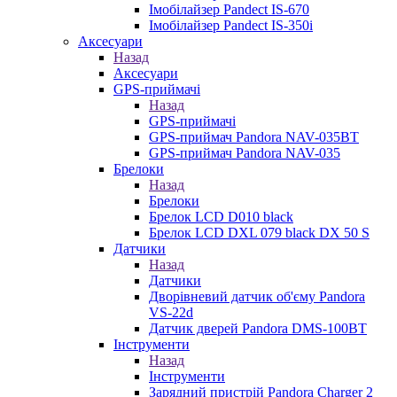
Імобілайзер Pandect IS-670
Імобілайзер Pandect IS-350i
Аксесуари
Назад
Аксесуари
GPS-приймачі
Назад
GPS-приймачі
GPS-приймач Pandora NAV-035BT
GPS-приймач Pandora NAV-035
Брелоки
Назад
Брелоки
Брелок LCD D010 black
Брелок LCD DXL 079 black DX 50 S
Датчики
Назад
Датчики
Дворівневий датчик об'єму Pandora
VS-22d
Датчик дверей Pandora DMS-100BT
Інструменти
Назад
Інструменти
Зарядний пристрій Pandora Charger 2