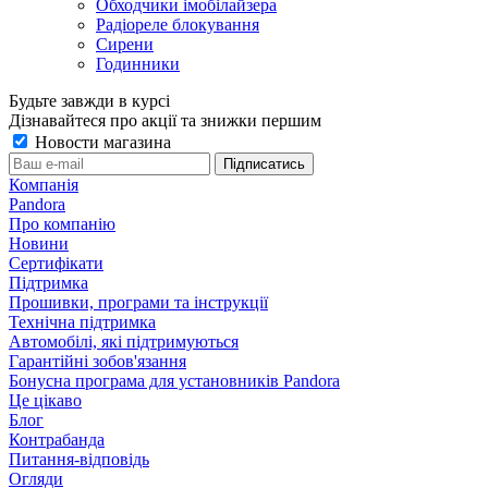
Обходчики імобілайзера
Радіореле блокування
Сирени
Годинники
Будьте завжди в курсі
Дізнавайтеся про акції та знижки першим
Новости магазина
Компанія
Pandora
Про компанію
Новини
Сертифікати
Підтримка
Прошивки, програми та інструкції
Технічна підтримка
Aвтомобілі, які підтримуються
Гарантійні зобов'язання
Бонусна програма для установників Pandora
Це цікаво
Блог
Контрабанда
Питання-відповідь
Огляди