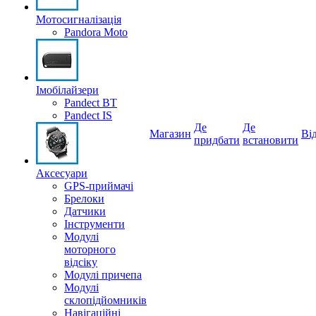
Мотосигналізація
Pandora Moto
Імобілайзери
Pandect BT
Pandect IS
Де
Де
Магазин
Вi
придбати
встановити
Аксесуари
GPS-приймачі
Брелоки
Датчики
Інструменти
Модулі
моторного
відсіку
Модулі причепа
Модулі
склопідйомників
Навігаційні