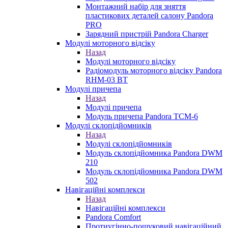
Монтажний набір для зняття
пластикових деталей салону Pandora
PRO
Зарядний пристрій Pandora Charger
Модулі моторного відсіку
Назад
Модулі моторного відсіку
Радіомодуль моторного відсіку Pandora
RHM-03 BT
Модулі причепа
Назад
Модулі причепа
Модуль причепа Pandora TCM-6
Модулі склопідйомників
Назад
Модулі склопідйомників
Модуль склопідйомника Pandora DWM
210
Модуль склопідйомника Pandora DWM
502
Навігаційні комплекси
Назад
Навігаційні комплекси
Pandora Comfort
Протиугінно-пошуковий навігаційний