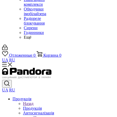
комплекси
Обходчики
імобілайзера
Радіореле
блокування
Сирени
Годинники
Ещё
Отложенные
0
Корзина
0
UA
RU
UA
RU
Продукція
Назад
Продукція
Автосигналізація