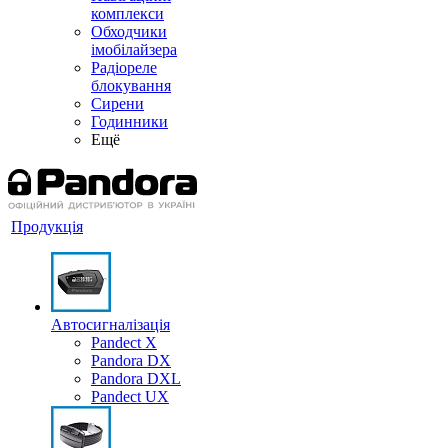
комплекси
Обходчики
імобілайзера
Радіореле
блокування
Сирени
Годинники
Ещё
Продукція
Автосигналізація
Pandect X
Pandora DX
Pandora DXL
Pandect UX