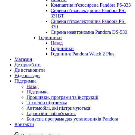
Компактна п'єзосирена Pandora PS-333
Сирена п'єзоелектрична Pandora PS-
331BT
Сирена п'єзоелектрична Pandora PS-
330
Сирена неавтономна Pandora DS-530
Годинники
Назад
Годинники
Годинник Pandora Watch 2 Plus
Магазин
Де придбати
Де встановити
Вiдеоогляди
Підтримка
Назад
Підтримка
Прошивки, програми та інструкції
Технічна підтримка
Aвтомобілі, які підтримуються
Гарантійні зобов'язання
Бонусна програма для установників Pandora
Контакти