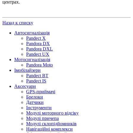
центрах.
Назад к списку
Автосигналізація
Pandect X
Pandora DX
Pandora DXL
Pandect UX
Мотосигналізація
Pandora Moto
Імобілайзери
Pandect BT
Pandect IS
Аксесуари
GPS-приймачі
Брелоки
Датчики
Інструменти
Модулі моторного відсіку
Модулі причепа
Модулі склопідйомників
Навігаційні комплекси