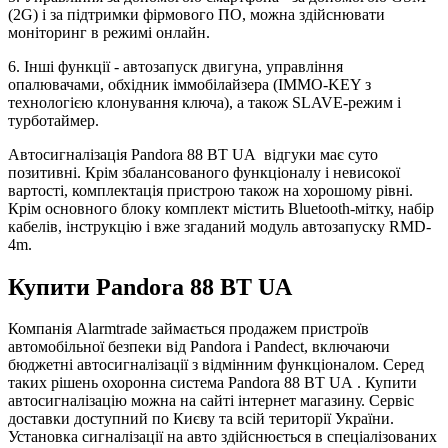
(2G) і за підтримки фірмового ПО, можна здійснювати
моніторинг в режимі онлайн.
6. Інші функції - автозапуск двигуна, управління
опалювачами, обхідник іммобілайзера (IMMO-KEY з
технологією клонування ключа), а також SLAVE-режим і
турботаймер.
Автосигналізація Pandora 88 BT UA відгуки має суто
позитивні. Крім збалансованого функціоналу і невисокої
вартості, комплектація пристрою також на хорошому рівні.
Крім основного блоку комплект містить Bluetooth-мітку, набір
кабелів, інструкцію і вже згаданий модуль автозапуску RMD-
4m.
Купити Pandora 88 BT UA
Компанія Alarmtrade займається продажем пристроїв
автомобільної безпеки від Pandora і Pandect, включаючи
бюджетні автосигналізації з відмінним функціоналом. Серед
таких рішень охоронна система Pandora 88 BT UA . Купити
автосигналізацію можна на сайті інтернет магазину. Сервіс
доставки доступний по Києву та всій території України.
Установка сигналізації на авто здійснюється в спеціалізованих