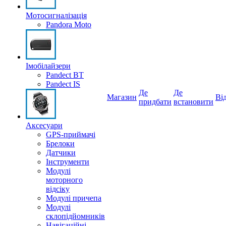
Мотосигналізація
Pandora Moto
Імобілайзери
Pandect BT
Pandect IS
Де
Де
Магазин
Вi
придбати
встановити
Аксесуари
GPS-приймачі
Брелоки
Датчики
Інструменти
Модулі
моторного
відсіку
Модулі причепа
Модулі
склопідйомників
Навігаційні