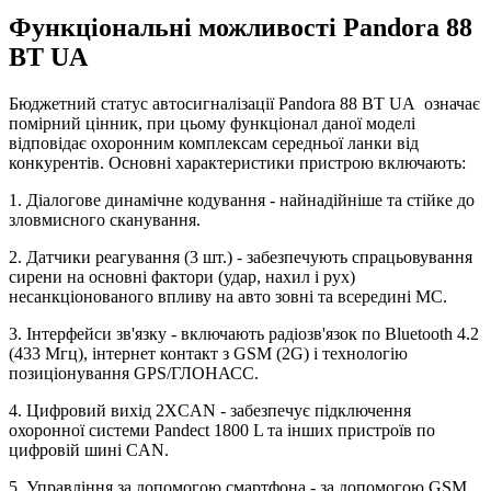
Функціональні можливості Pandora 88
BT UA
Бюджетний статус автосигналізації Pandora 88 BT UA означає
помірний цінник, при цьому функціонал даної моделі
відповідає охоронним комплексам середньої ланки від
конкурентів. Основні характеристики пристрою включають:
1. Діалогове динамічне кодування - найнадійніше та стійке до
зловмисного сканування.
2. Датчики реагування (3 шт.) - забезпечують спрацьовування
сирени на основні фактори (удар, нахил і рух)
несанкціонованого впливу на авто зовні та всередині МС.
3. Інтерфейси зв'язку - включають радіозв'язок по Bluetooth 4.2
(433 Мгц), інтернет контакт з GSM (2G) і технологію
позиціонування GPS/ГЛОНАСС.
4. Цифровий вихід 2ХCAN - забезпечує підключення
охоронної системи Pandect 1800 L та інших пристроїв по
цифровій шині CAN.
5. Управління за допомогою смартфона - за допомогою GSM